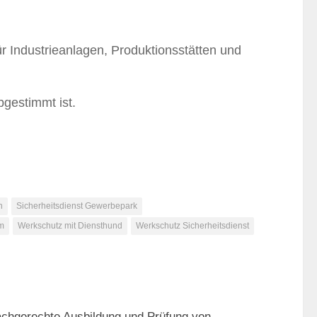
ür Industrieanlagen, Produktionsstätten und
bgestimmt ist.
n
Sicherheitsdienst Gewerbepark
um
Werkschutz mit Diensthund
Werkschutz Sicherheitsdienst
0
chgerechte Ausbildung und Prüfung von