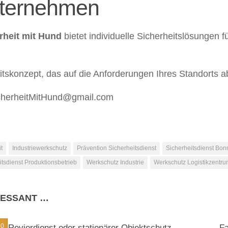
nternehmen
eit mit Hund
bietet individuelle Sicherheitslösungen f
tskonzept, das auf die Anforderungen Ihres Standorts a
icherheitMitHund@gmail.com
t
Industriewerkschutz
Prävention Sicherheitsdienst
Sicherheitsdienst Bon
itsdienst Produktionsbetrieb
Werkschutz Industrie
Werkschutz Logistikzentr
RESSANT …
0
0
Revierdienst oder stationärer Objektschutz –
Fa