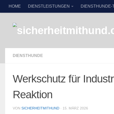
HOME
DIENSTLEISTUNGEN
DIENSTHUNDE-
Zum Inhalt springen
DIENSTHUNDE
Werkschutz für Industr
Reaktion
VON
SICHERHEITMITHUND
·
15. MÄRZ 2026